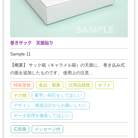
巻きサック 天面貼り
Sample 11
【概要】 サック箱（キャラメル箱）の天面に、 巻き込み式
の面を追加したものです。 使用上の注意...
特殊形状
食品・製菓
日用品雑貨
ギフト
その他
素早い対応をしてほしい
デザイン・構造設計からお願いしたい
データ管理を徹底してほしい
広告面
メッセージ付