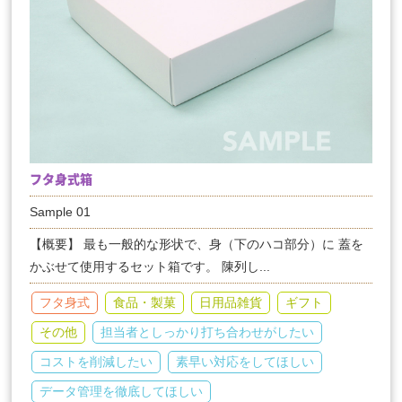
フタ身式箱
Sample 01
【概要】 最も一般的な形状で、身（下のハコ部分）に 蓋を
かぶせて使用するセット箱です。 陳列し...
フタ身式
食品・製菓
日用品雑貨
ギフト
その他
担当者としっかり打ち合わせがしたい
コストを削減したい
素早い対応をしてほしい
データ管理を徹底してほしい