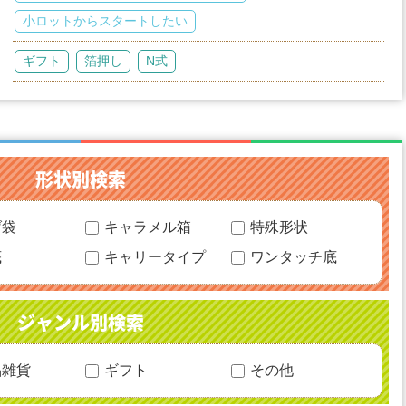
小ロットからスタートしたい
ギフト
箔押し
N式
形状別検索
げ袋
キャラメル箱
特殊形状
底
キャリータイプ
ワンタッチ底
ジャンル別検索
品雑貨
ギフト
その他