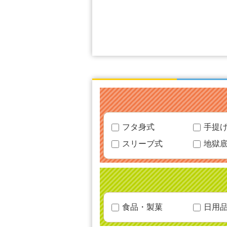
フタ身式
手提
スリーブ式
地獄
食品・製菓
日用